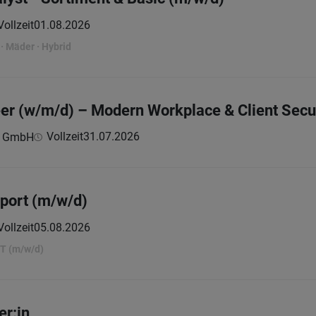
Vollzeit
01.08.2026
· Mäder · Hybrid
er (w/m/d) – Modern Workplace & Client Secu
Vollzeit
31.07.2026
c GmbH
pport (m/w/d)
Vollzeit
05.08.2026
T (m/w/d)
er:in