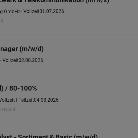
Vollzeit
31.07.2026
erg GmbH
aß:
anager (m/w/d)
Vollzeit
02.08.2026
d) / 80-100%
Vollzeit | Teilzeit
04.08.2026
 Hybrid
lyst - Sortiment & Basic (m/w/d)