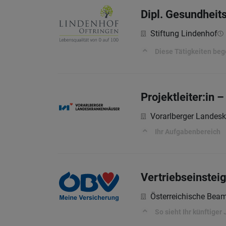
Dipl. Gesundheit
Stiftung Lindenhof
Diese Tätigkeiten beg
Projektleiter:in
Vorarlberger Landes
Ihr Aufgabenbereich
Vertriebseinstei
Österreichische Bea
So sieht Ihr künftiger 