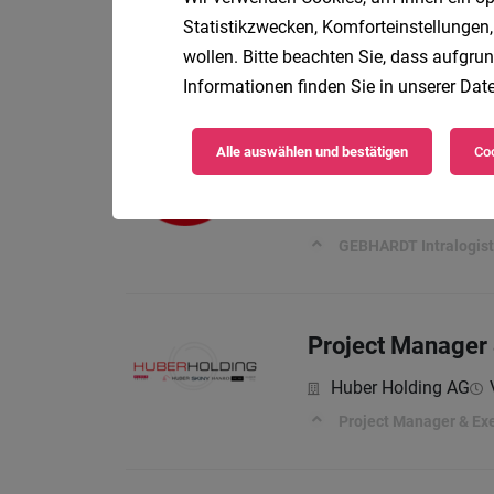
Statistikzwecken, Komforteinstellungen,
RAUCH Fruchtsäfte 
wollen. Bitte beachten Sie, dass aufgrun
Informationen finden Sie in unserer
Date
Mechanical Desig
Alle auswählen und bestätigen
Coo
GEBHARDT Förderte
GEBHARDT Intralogist
Project Manager 
Huber Holding AG
Project Manager & Exe