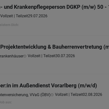
s- und Krankenpflegeperson DGKP (m/w) 50 -
Vollzeit | Teilzeit
29.07.2026
eistern Dich:
 – Projektentwicklung & Bauherrenvertretung (
Vollzeit | Teilzeit
30.07.2026
krankenhäuser
ger:in im Außendienst Vorarlberg (m/w/d)
Vollzeit | Teilzeit
02.08.2026
mtenversicherung, VVaG (ÖBV)
Job aus: