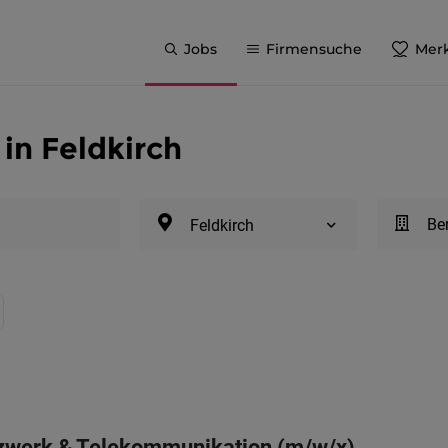
Jobs
Firmensuche
Merk
 in Feldkirch
Be
Feldkirch
tzwerk & Telekommunikation (m/w/x)