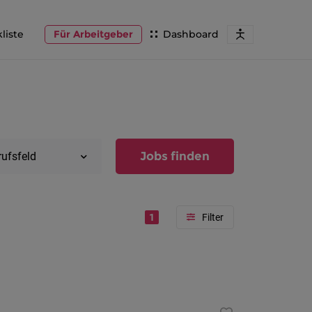
liste
Für Arbeitgeber
Dashboard
Jobs finden
rufsfeld
1
Region
Vorarlber
Österreic