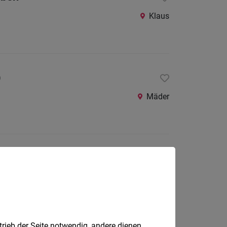
Klaus
)
Mäder
Rankweil
trieb der Seite notwendig, andere dienen