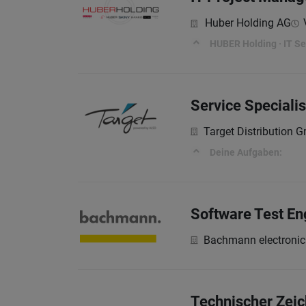
Huber Holding AG
HUBER Holding · IT Ser
Service Specialis
Target Distribution 
Deine Aufgaben:
Software Test En
Bachmann electroni
Technischer Zeic