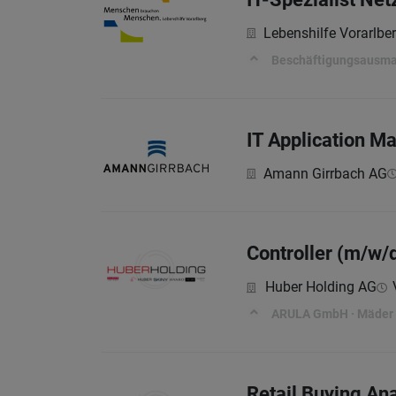
Lebenshilfe Vorarlb
Beschäftigungsausm
IT Application M
Amann Girrbach AG
Controller (m/w/
Huber Holding AG
ARULA GmbH · Mäder ·
Retail Buying Ana