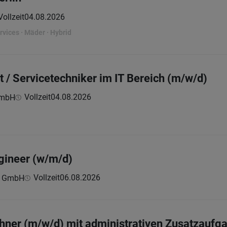
Vollzeit
04.08.2026
vices · Mäder · Hybrid
t / Servicetechniker im IT Bereich (m/w/d)
Vollzeit
04.08.2026
GmbH
gineer (w/m/d)
Vollzeit
06.08.2026
c GmbH
hner (m/w/d) mit administrativen Zusatzaufg