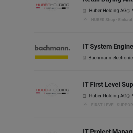
Huber Holding AG
HUBER Shop · Einkauf 
IT System Engine
Bachmann electroni
IT First Level Su
Huber Holding AG
FIRST LEVEL SUPPOR
IT Project Manag