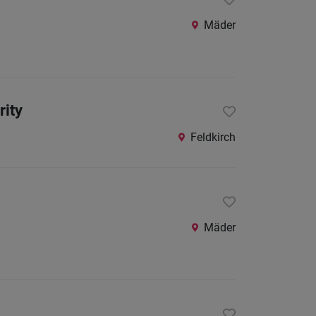
24
Stunden
Mäder
rity
Feldkirch
Mäder