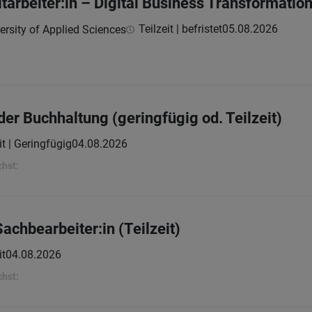
tarbeiter:in – Digital Business Transformation
Teilzeit | befristet
05.08.2026
ersity of Applied Sciences
er Buchhaltung (geringfügig od. Teilzeit)
it | Geringfügig
04.08.2026
chst:
chbearbeiter:in (Teilzeit)
it
04.08.2026
chst: