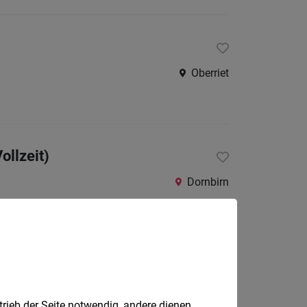
Oberriet
ollzeit)
Dornbirn
aben
Klaus
trieb der Seite notwendig, andere dienen