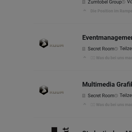
Vo
Zumtobel Group
Die Position im Ram
Eventmanagement 
Teilze
Secret Room
🕵️‍♀️ Was du bei uns ma
Multimedia Grafik
Teilze
Secret Room
🕵️‍♀️ Was du bei uns ma