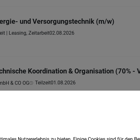
ergie- und Versorgungstechnik (m/w)
eit | Leasing, Zeitarbeit
02.08.2026
chnische Koordination & Organisation (70% - V
Teilzeit
01.08.2026
GmbH & CO OG
ben
hner (m/w/d) mit administrativen Zusatzaufg
lzeit
06.08.2026
imales Nutzererlebnis zu bieten. Einige Cookies sind für den Be