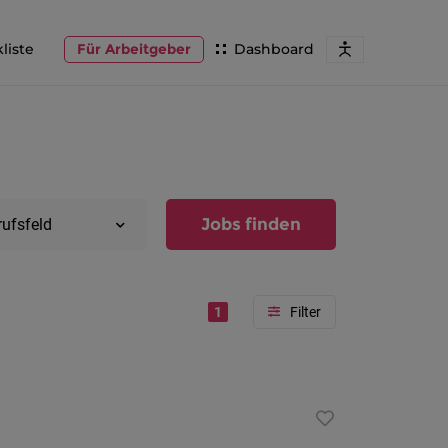
liste
Für Arbeitgeber
Dashboard
Jobs finden
rufsfeld
1
Region
Vorarlber
Österreic