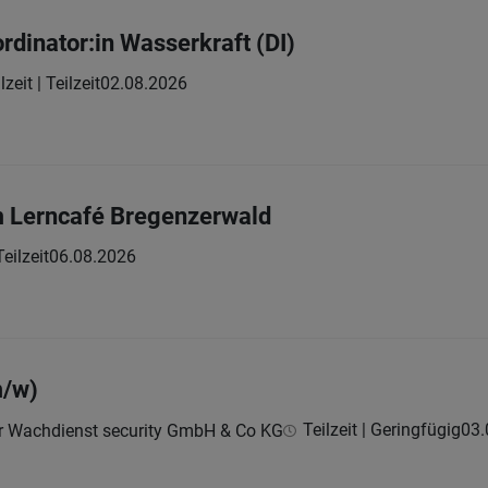
rdinator:in Wasserkraft (DI)
lzeit | Teilzeit
02.08.2026
m Lerncafé Bregenzerwald
Teilzeit
06.08.2026
m/w)
Teilzeit | Geringfügig
03.
r Wachdienst security GmbH & Co KG