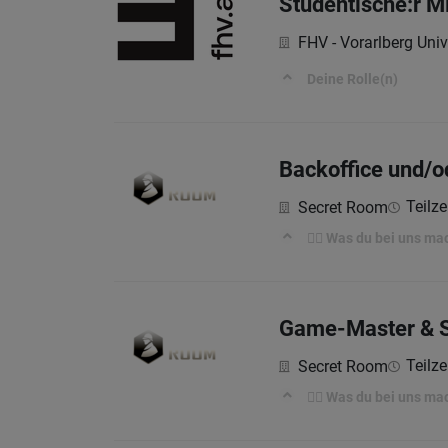
Studentische:r Mi
FHV - Vorarlberg Univ
Deine Rolle(n)
Backoffice und/od
Teilze
Secret Room
🕵️‍♀️ Was du bei uns ma
Game-Master & Sa
Teilze
Secret Room
🕵️‍♀️ Was du bei uns ma