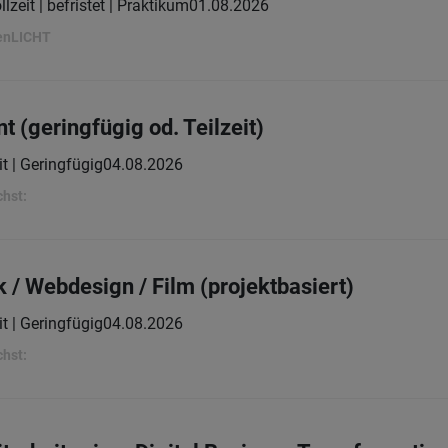
llzeit | befristet | Praktikum
01.08.2026
penLICHT
(geringfügig od. Teilzeit)
it | Geringfügig
04.08.2026
chst:
 / Webdesign / Film (projektbasiert)
it | Geringfügig
04.08.2026
chst: