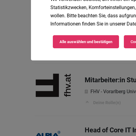
Ihre Aufgaben
Statistikzwecken, Komforteinstellungen,
wollen. Bitte beachten Sie, dass aufgrun
Informationen finden Sie in unserer
Date
Junior Bau- & Pro
Doppelmayr Seilba
Alle auswählen und bestätigen
Coo
Deine Aufgaben
Mitarbeiter:in 
FHV - Vorarlberg Univ
Deine Rolle(n)
Head of Core IT I