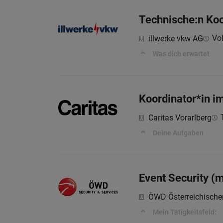
Technische:n Koo
Vol
illwerke vkw AG
Was dich erwartet
Koordinator*in i
Caritas Vorarlberg
Deine Aufgaben
Event Security (
ÖWD Österreichische
Mein Tätigkeitsfeld: