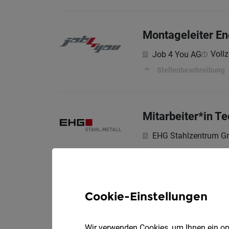
Montageleiter En
Vollz
Job 4 You AG
Stellenbeschreibung
Mitarbeiter*in Te
EHG Stahlzentrum 
Das sind deine Aufga
Cookie-Einstellungen
Technischer Zeic
Vol
stürmsfs gmbh
Wir verwenden Cookies, um Ihnen ein opt