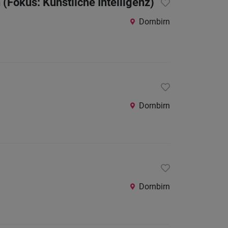
 (Fokus: Künstliche Intelligenz)
24
Stunden
Dornbirn
Dornbirn
Dornbirn