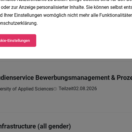
 oder zur Anzeige personalisierter Inhalte. Sie können selbst en
d Ihrer Einstellungen womöglich nicht mehr alle Funktionalitäten
nschutzerklärung
.
jektleiter:in im Hochbau
Vollzeit
04.08.2026
hnen GmbH
kie-Einstellungen
Studienservice Bewerbungsmanagement & Proz
Teilzeit
02.08.2026
ersity of Applied Sciences
nfrastructure (all gender)