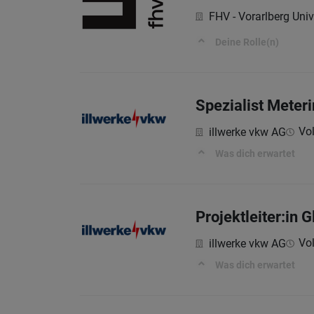
FHV - Vorarlberg Univ
Deine Rolle(n)
Spezialist Meter
Vol
illwerke vkw AG
Was dich erwartet
Projektleiter:in
Vol
illwerke vkw AG
Was dich erwartet