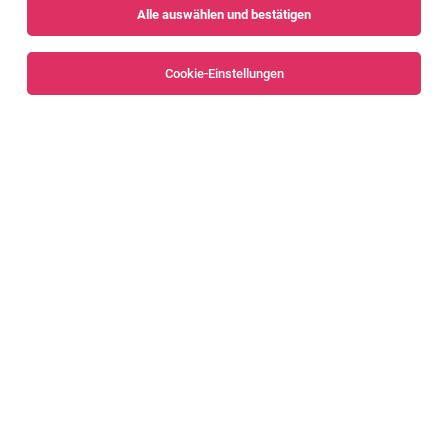
Alle auswählen und bestätigen
Sortieren
30 Jobs
Cookie-Einstellungen
Alle Filter
Dornbirn
Zimmerer (m/w/d)
Vorarlberg
05.08.2026
Vollzeit
empleo Personalagentur
Das sind deine Aufgaben