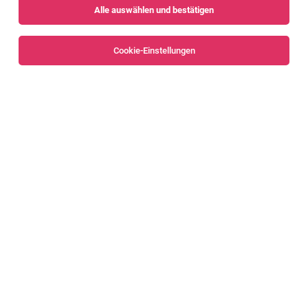
Alle auswählen und bestätigen
Sortieren
30 Jobs
Cookie-Einstellungen
Alle Filter
Dornbirn
Praxiskoordinator:in Gesundheits- und
Krankenpflege (m/w/d)
Dornbirn
06.08.2026
Vollzeit | Teilzeit
FHV - Vorarlberg University of Applied Sciences
Deine Rolle(n)