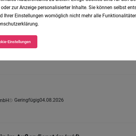
.2026
 oder zur Anzeige personalisierter Inhalte. Sie können selbst en
irn | Möbelix Filiale Dornbirn | Vollzeit
d Ihrer Einstellungen womöglich nicht mehr alle Funktionalitäten
nschutzerklärung
.
kie-Einstellungen
Vollzeit
06.08.2026
GmbH & Co KG
Geringfügig
04.08.2026
GmbH