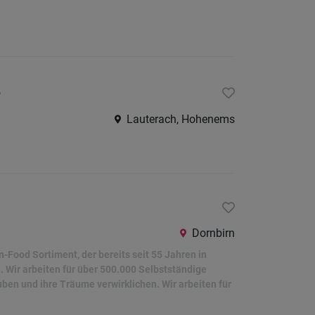
e
Lauterach, Hohenems
Dornbirn
-Food Sortiment, der bereits seit 55 Jahren in
. Wir arbeiten für über 500.000 Selbstständige
auben und ihre Träume verwirklichen. Wir arbeiten für