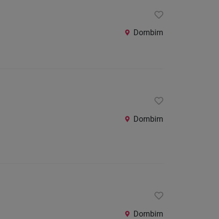
24
Stunden
Dornbirn
Dornbirn
Dornbirn