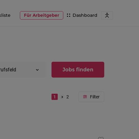
liste
Für Arbeitgeber
Dashboard
Jobs finden
rufsfeld
1
2
Region
Vorarlber
Österreic