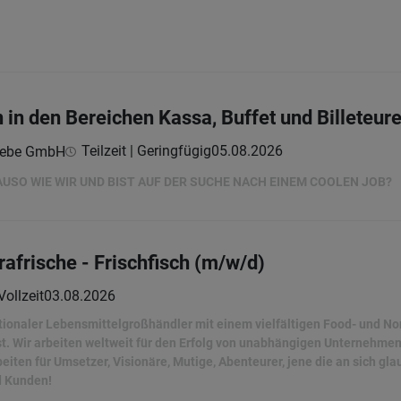
 in den Bereichen Kassa, Buffet und Billeteur
Teilzeit | Geringfügig
05.08.2026
iebe GmbH
AUSO WIE WIR UND BIST AUF DER SUCHE NACH EINEM COOLEN JOB?
trafrische - Frischfisch (m/w/d)
Vollzeit
03.08.2026
tionaler Lebensmittelgroßhändler mit einem vielfältigen Food- und Non
ist. Wir arbeiten weltweit für den Erfolg von unabhängigen Unternehmen
beiten für Umsetzer, Visionäre, Mutige, Abenteurer, jene die an sich gl
d Kunden!