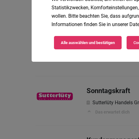
04.08
Möbelix GmbH
Statistikzwecken, Komforteinstellungen,
Lager, Logistik | Dornb
wollen. Bitte beachten Sie, dass aufgrun
Informationen finden Sie in unserer
Date
Alle auswählen und bestätigen
Coo
Bäcker
Ölz Meisterbäcker 
Sonntagskraft
Sutterlüty Handels 
Das erwartet dich