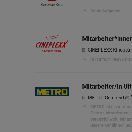
Deine Aufgaben:
Mitarbeiter*innen
CINEPLEXX Kinobetr
DU LIEBST KINO GEN
Mitarbeiter/in Ul
METRO Österreich
METRO ist ein interna
Österreich vertreten 
österreichweit. Wir ar
unsere Kundinnen un