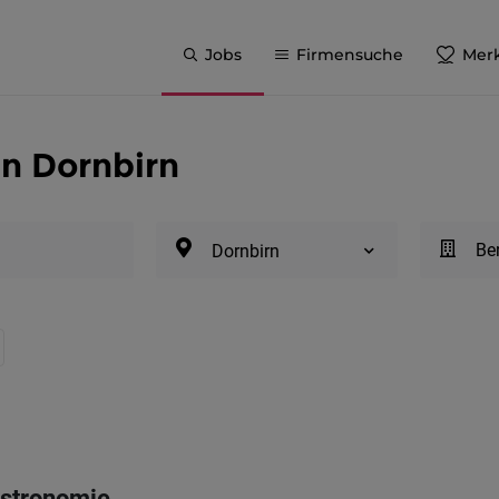
Jobs
Firmensuche
Merk
in Dornbirn
Be
Dornbirn
astronomie