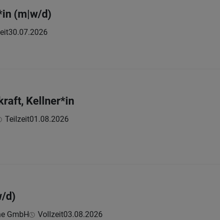
*in (m|w/d)
eit
30.07.2026
kraft, Kellner*in
Teilzeit
01.08.2026
w/d)
che GmbH
Vollzeit
03.08.2026