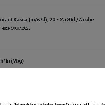
aurant Kassa (m/w/d), 20 - 25 Std./Woche
Teilzeit
30.07.2026
h*in (Vbg)
Vollzeit | Teilzeit
04.08.2026
für Möbel und Küchen (m/w/d)
imales Nutzererlebnis zu bieten. Einige Cookies sind für den Be