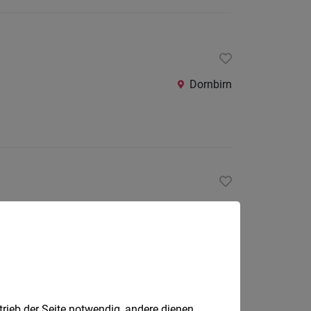
Dornbirn
Vorarlberg
trieb der Seite notwendig, andere dienen