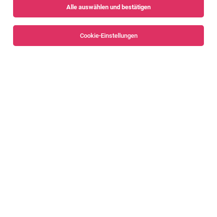
Alle auswählen und bestätigen
Sortieren
30 Jobs
Cookie-Einstellungen
Alle Filter
Dornbirn
Teamleiter Elektroinstallation
Dornbirn
03.08.2026
Vollzeit
Elmar Graf GmbH
Deine Aufgaben