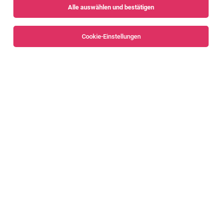
Alle auswählen und bestätigen
Sortieren
30 Jobs
Cookie-Einstellungen
Alle Filter
Dornbirn
ASSISTENZ BAUMANAGMENT (M/W/D
Dornbirn
02.08.2026
Vollzeit | Teilzeit
Hypo Immobilien & Leasing GmbH
DAS ERWARTET DICH