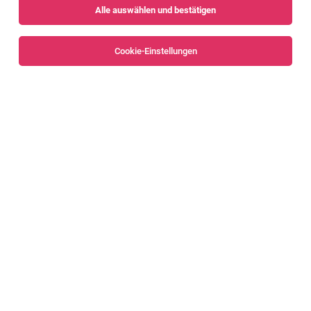
Alle auswählen und bestätigen
Sortieren
30 Jobs
Cookie-Einstellungen
Alle Filter
Dornbirn
Buchhaltung
Hohenems
01.08.2026
Vollzeit
Dr. Achleitner Steuerberatungsgesellschaft m.b.H.
Ihre Qualifikation