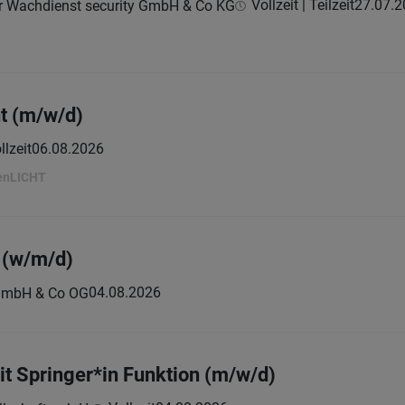
Vollzeit | Teilzeit
27.07.2
r Wachdienst security GmbH & Co KG
t (m/w/d)
llzeit
06.08.2026
penLICHT
g (w/m/d)
04.08.2026
GmbH & Co OG
t Springer*in Funktion (m/w/d)