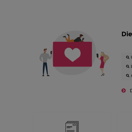
Die
D