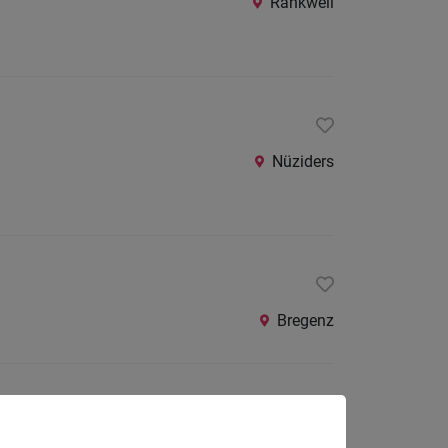
Rankweil
Nüziders
Bregenz