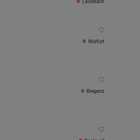
Lauterach
24
Stunden
Wolfurt
Bregenz