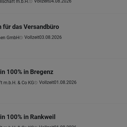
Vollzeit
04.08.2026
lschaft m.b.H.
n für das Versandbüro
Vollzeit
03.08.2026
hnen GmbH
:in 100% in Bregenz
Vollzeit
01.08.2026
ft m.b.H. & Co KG
:in 100% in Rankweil