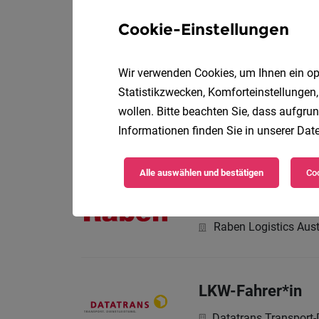
Tyrol Air Ambulanc
Ihre vielseitigen Her
Cookie-Einstellungen
Wir verwenden Cookies, um Ihnen ein opt
LKW-Fahrer*in
Statistikzwecken, Komforteinstellungen,
wollen. Bitte beachten Sie, dass aufgrun
Mohrenbrauerei Vert
Informationen finden Sie in unserer
Date
Das bringst du mit:
Alle auswählen und bestätigen
Coo
LKW Lenker:in (
Raben Logistics Aust
LKW-Fahrer*in
Datatrans Transport-