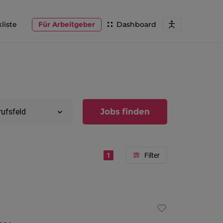
liste
Für Arbeitgeber
Dashboard
Jobs finden
rufsfeld
1
Region
Vorarlber
Österreic