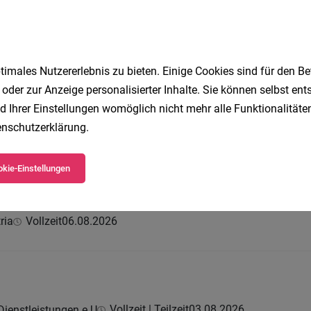
e GmbH
ausforderungen:
imales Nutzererlebnis zu bieten. Einige Cookies sind für den Be
 oder zur Anzeige personalisierter Inhalte. Sie können selbst en
d Ihrer Einstellungen womöglich nicht mehr alle Funktionalitäten
Vollzeit
06.08.2026
riebs GmbH & Co KG
nschutzerklärung
.
kie-Einstellungen
m/w/d)
ria
Vollzeit
06.08.2026
Vollzeit | Teilzeit
03.08.2026
Dienstleistungen e.U