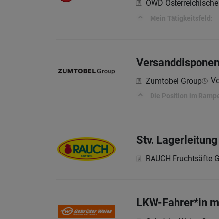
ÖWD Österreichische
Mein Tätigkeitsfeld:
Versanddisponen
Vo
Zumtobel Group
Die Position im Ram
Stv. Lagerleitun
RAUCH Fruchtsäfte 
LKW-Fahrer*in mi