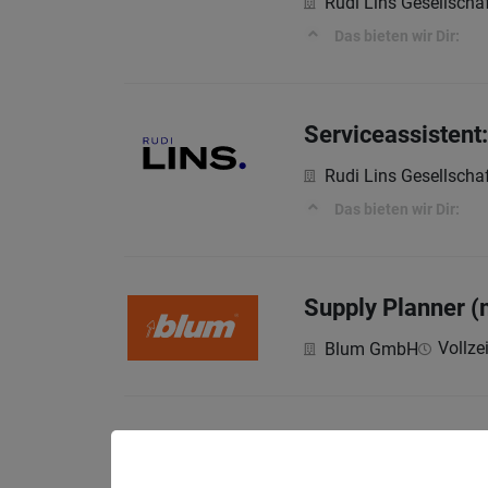
Rudi Lins Gesellscha
Das bieten wir Dir:
Serviceassistent
Rudi Lins Gesellscha
Das bieten wir Dir:
Supply Planner (
Vollzei
Blum GmbH
Mitarbeiter (m/w/