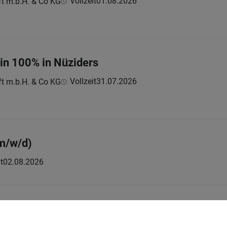
Vollzeit
01.08.2026
ft m.b.H. & Co KG
:in 100% in Nüziders
Vollzeit
31.07.2026
ft m.b.H. & Co KG
m/w/d)
t
02.08.2026
d) für die medizinische Notrufzentrale
Vollzeit
05.08.2026