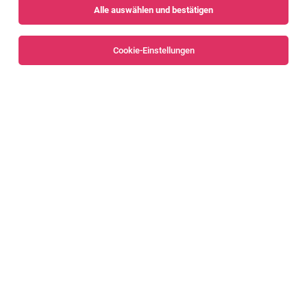
Alle auswählen und bestätigen
Cookie-Einstellungen
DGKP, BScN (m/w/d)
Bregenz
06.08.2026
Vollzeit | Teilzeit
BENEVIT – Die Vorarlberger Pflegegesellschaft
Beschäftigungsausmaß: Voll- oder Teilzeit
Dipl. Gesundheits- und Krankenpflegeperson
DGKP (m/w) 40% – 100%