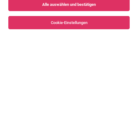
Alle auswählen und bestätigen
Sortieren
30 Jobs
Cookie-Einstellungen
Leiter:in Controlling
Bregenz
04.08.2026
Vollzeit
illwerke vkw AG
Was dich erwartet
Controller (m/w/d) / 80-100%