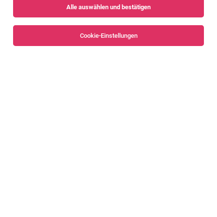
Alle auswählen und bestätigen
Sortieren
30 Jobs
Cookie-Einstellungen
IT System Engineer (w/m/d) – Modern
Workplace & Client Security
Feldkirch
31.07.2026
Vollzeit
Bachmann electronic GmbH
Teamleiter IT-Infrastruktur (m/w/d) [81537]