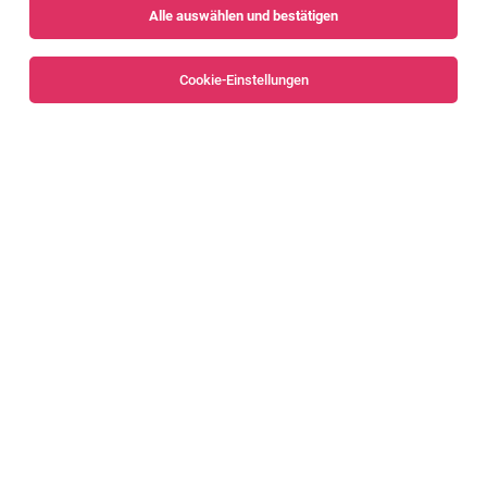
Alle auswählen und bestätigen
Sortieren
30 Jobs
Cookie-Einstellungen
Alle Filter
Bregenzerwald
Privatkundenbetreuer:in
Hirschegg
04.08.2026
Vollzeit
Raiffeisen Vorarlberg
Ihre Hauptaufgaben