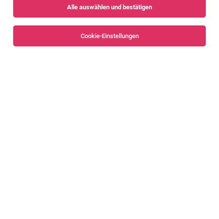
Alle auswählen und bestätigen
Sortieren
30 Jobs
Cookie-Einstellungen
Alle Filter
Bregenz
Bregenzerwald
IT System Engineer - Digital Solutions
Bregenzerwald
07.08.2026
Vollzeit | Teilzeit
Eberle Personal e.U.
Aufgaben