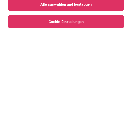
Alle auswählen und bestätigen
Alle Filter
Bregenz
Bregenzerwald
Cookie-Einstellungen
Personalverrechner (m/w/d)
Bregenz
29.07.2026
Vollzeit | Teilzeit
AH Personal-Architektur GmbH & Co. KG
Dein Aufgabengebiet:
Personalverrechner:in beim Steuerberater