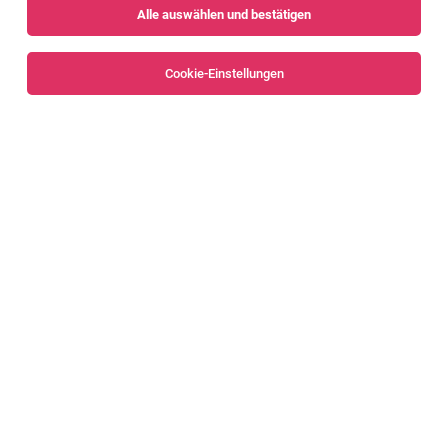
Alle auswählen und bestätigen
Sortieren
30 Jobs
Cookie-Einstellungen
Alle Filter
Bregenz
Bregenzerwald
Service Portfolio Manager (m/w/d)*
Wolfurt
26.07.2026
Vollzeit
Gebrüder Weiss Gesellschaft m.b.H.
Know-how, das ich mitbringe
Risk Manager:in