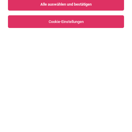
Alle auswählen und bestätigen
Sortieren
30 Jobs
Cookie-Einstellungen
Alle Filter
Bregenz
Bregenzerwald
Geringfügig
Schülerbetreuer:in für die Mittagszeit in der
MS Höchst 4 Std/Woche
Höchst
06.08.2026
Geringfügig
Kinderbetreuung Vorarlberg gGmbH
Unser Angebot: Verantwortungsvolle Aufgaben mit Sinn
und Freude