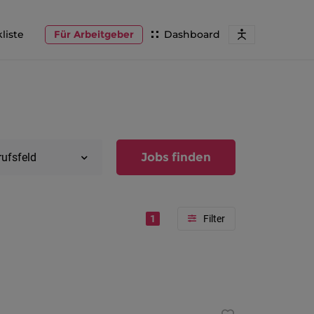
liste
Für Arbeitgeber
Dashboard
Jobs finden
rufsfeld
1
Region
Vorarlber
Österreic