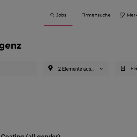
Jobs
Firmensuche
Merk
egenz
Be
2 Elemente ausgewählt
t Coating (all gender)