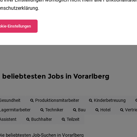
Jetzt anlegen
nschutzerklärung
.
kie-Einstellungen
 beliebtesten Jobs in Vorarlberg
Gesundheit
Produktionsmitarbeiter
Kinderbetreuung
Lagermitarbeiter
Techniker
Bau
Hotel
Vertri
Assistent
Buchhalter
Teilzeit
ie beliebtesten Job-Suchen in Vorarlberg