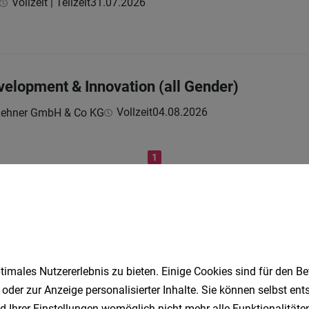
Vollzeit | Teilzeit
31.07.2026
velopment & Innovation (all Gender)
Vollzeit
04.08.2026
Lehner GmbH & Co KG
1
Speichere deine Suche als 
imales Nutzererlebnis zu bieten. Einige Cookies sind für den Be
Erhalte alle neuen Stellenangebote automatisch per
 oder zur Anzeige personalisierter Inhalte. Sie können selbst en
d Ihrer Einstellungen womöglich nicht mehr alle Funktionalitäten