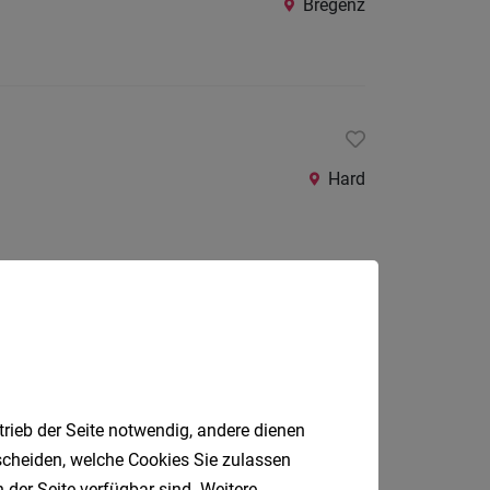
Bregenz
24
Stunden
Hard
Jobfinder.
trieb der Seite notwendig, andere dienen
 E-Mail.
tscheiden, welche Cookies Sie zulassen
 der Seite verfügbar sind. Weitere