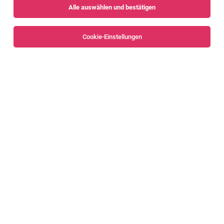
Alle auswählen und bestätigen
Sortieren
30 Jobs
Cookie-Einstellungen
Alle Filter
Bludenz
DGKP, BScN (m/w/d)
Innerbraz
04.08.2026
Vollzeit | Teilzeit
BENEVIT – Die Vorarlberger Pflegegesellschaft
Beschäftigungsausmaß: Voll- oder Teilzeit
Pflege(fach)assistent:in (m/w/d)