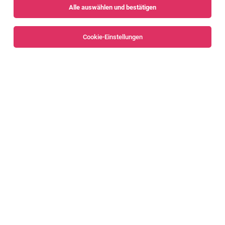
Alle auswählen und bestätigen
Sortieren
30 Jobs
Cookie-Einstellungen
KFZ-Techniker:in 100%
Schruns, Nüziders und Dornbirn, Bregenz
31.07.2026
Vollzeit
Rudi Lins Gesellschaft m.b.H. & Co KG
Das bieten wir Dir: