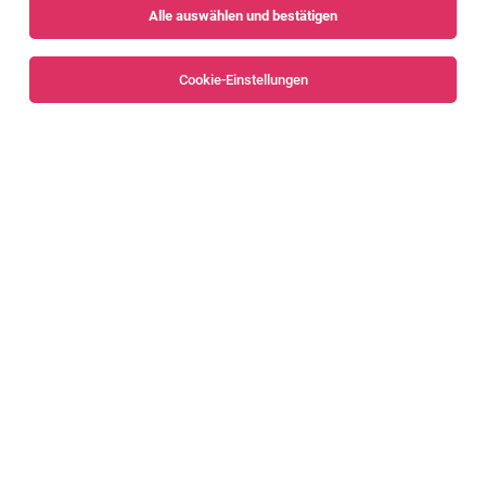
Alle auswählen und bestätigen
Sortieren
30 Jobs
Cookie-Einstellungen
IT Application Manager (m/w/d)
Mäder
02.08.2026
Vollzeit
Amann Girrbach AG
IT System Engineer - Digital Solutions
Bregenzerwald
30.07.2026
Vollzeit | Teilzeit