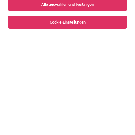
Arbeitgebernews
Bewerbungstipps
Arbeitswelt
Alle auswählen und bestätigen
Cookie-Einstellungen
Das erfolgreiche Bewerbungsschreiben -
Struktur, Inhalt und Personalisierung
Zum Beitrag