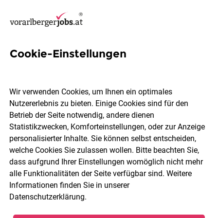
Cookie-Einstellungen
Karriereblog Vorarlberg
Wir verwenden Cookies, um Ihnen ein optimales
Mit unserem Blog schaffen wir eine umfassende
Nutzererlebnis zu bieten. Einige Cookies sind für den
Informationsgrundlage rund um die Themen
Arbeitswelt
,
Betrieb der Seite notwendig, andere dienen
Bewerbungstipps
und
Arbeitgebernews
. So bereiten wir
Statistikzwecken, Komforteinstellungen, oder zur Anzeige
dich perfekt für den bevorstehenden Bewerbungsprozess
personalisierter Inhalte. Sie können selbst entscheiden,
vor und bieten auch Unternehmen die Möglichkeit, sich
welche Cookies Sie zulassen wollen. Bitte beachten Sie,
als Arbeitgeber zu präsentieren.
dass aufgrund Ihrer Einstellungen womöglich nicht mehr
alle Funktionalitäten der Seite verfügbar sind. Weitere
Informationen finden Sie in unserer
Was suchst du?
Datenschutzerklärung
.